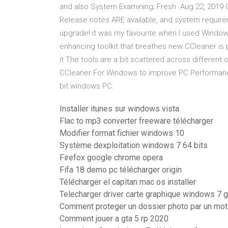
and also System Examining; Fresh Aug 22, 2019 
Release notes ARE available, and system requirem
upgrade! it was my favourite when I used Windows
enhancing toolkit that breathes new CCleaner is p
it The tools are a bit scattered across differe
CCleaner For Windows to improve PC Performance.
bit windows PC.
Installer itunes sur windows vista
Flac to mp3 converter freeware télécharger
Modifier format fichier windows 10
Système dexploitation windows 7 64 bits
Firefox google chrome opera
Fifa 18 demo pc télécharger origin
Télécharger el capitan mac os installer
Telecharger driver carte graphique windows 7 gr
Comment proteger un dossier photo par un mo
Comment jouer a gta 5 rp 2020