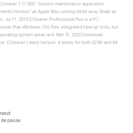
CCleaner 1.17.603 - System maintenance application.
ents mention "an Apple Mac running 64-bit wow, finally an
 Jul 11, 2019 CCleaner Professional Plus is a PC-
ricier than Windows 10's free, integrated tune-up tools, but
nt operating system areas and Mar 31, 2020 Download
 CCleaner Latest Version. it works for both 32 Bit and 64
atuit
t de passe