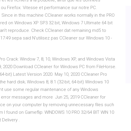
 et les fichiers à la poubelle, ainsi que les données
ou Firefox. Vitesse et performance sur notre PC.
 Since in this machine CCleaner works normally in the PRO
ered on Windows XP SP3 32 bit, Windows 7 Ultimate 64 bit
 can't reproduce. Check CCleaner.dat remaining md5 to
8 17:49 sepa said N'utilisez pas CCleaner sur Windows 10 -
ro Crack: Window 7, 8, 10, Windows XP, and Windows Vista
r 29, 2020 Download CCleaner for Windows PC from FileHorse.
-bit) Latest Version 2020. May 10, 2020 CCleaner Pro
the hard disk; Windows 8, 8.1 (32-bit, 64-bit) Windows 10
quent use some regular maintenance of any Windows
error messages and more Jun 25, 2019 CCleaner for
pace on your computer by removing unnecessary files such
m I found on Gameflip: WINDOWS 10 PRO 32/64 BIT WIN 10
Delivery .