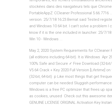
temporaires, les fichiers d’installations anciennes
stockées dans des navigateurs tels que Chrome 
PortableAppZ: CCleaner Professional 5.66.7716 …
version. 25/7/18 16:23 Bernat said Tested regist
and Windows 10 64 bit. I can't solve a problem I
know if it is the one included in launcher. 25/7/1
Win 10 - Windows ...
May 2, 2020 System Requirements for CCleaner P
(all editions including 64-bit). It is Windows Ap
100% Safe and Secure ✓ Free Download (32-bit/64
V5.64 Crack + Key 2020 Full Version [Lifetime] on 
(32-bit, 64-bit) p Like most things that get fre
computer can be needed Sluggish performance 
Windows is a free PC optimizer that frees up s
as cookies, unused Check out this awesome ite
GENUINE LICENSE ORIGINAL Activation Key Instant 