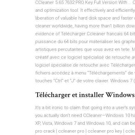
CCleaner 5.65.7632 PRO Key Full Version With … C
and optimization tool. It effectively and efficient
liberation of valuable hard disk space and faster
cleaner worldwide, having more than1 billion dow
evidence of Télécharger Ccleaner francais 64 bits
puissance du 64 bits pour materialiser les grap
artistiques percutantes que vous avez en tete. M
créatif avec ce logiciel spécialisé de retouche 
logiciel specialise de retouche avec Télécharge
fichiers accédez à menu "Téléchargements" de v
touches "Ctrl" et "J" de votre clavier. Windows 7 (6
Télécharger et installer Windows
It's a bit ironic to claim that going into a user'
you actually don't need CCleaner—Windows 10 has
XP, Vista, Windows 7 and Windows 10, and can be 
pro crack | ccleaner pro | ccleaner pro key | c