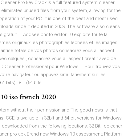
Cleaner Pro key Crack is a full featured system cleaner
ly eliminates unused files from your system, allowing for the
 operation of your PC. It is one of the best and most used
nloads since it debuted in 2003. The software also cleans
 gratuit ... Acdsee photo editor 10 exploite toute la
hismes originaux les photographies lechees et les images
aîtrise totale de vos photos consacrez vous à l'aspect
avec calques , consacrez vous a l'aspect creatif avec ce
r CCleaner Professional pour Windows ... Pour trouvez vos
otre navigateur ou appuyez simultanément sur les
4 bits) , 8.1 (64 bits
 10 iso french 2020
s system without their permission and The good news is that
 CCE is available in 32bit and 64 bit versions for Windows
downloaded from the following locations: 32-Bit:. ccleaner
cleaner pro apk Brand new Windows 10 assessment; Platform