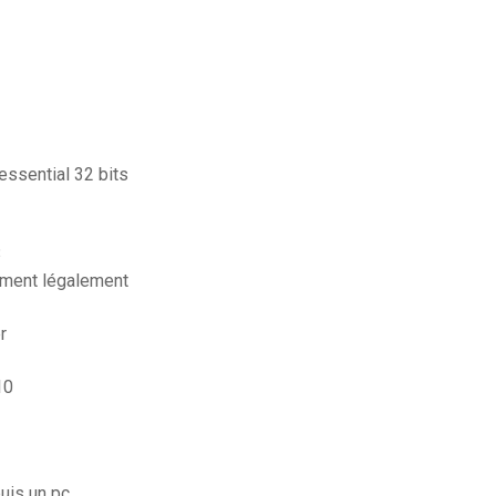
 essential 32 bits
3
ement légalement
r
10
uis un pc